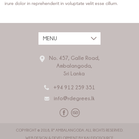
irure dolor in reprehenderit in voluptate velit esse cillum.
No. 457, Galle Road,
Ambalangoda,
Sri Lanka
+94 912 259 351
info@rdegrees.lk
COPYRIGHT © 2018, Rª AMBALANGODA. ALL RIGHTS RESERVED.
WEB DESIGN & DEVELOPMENT BY
KALEIDOSOURCE